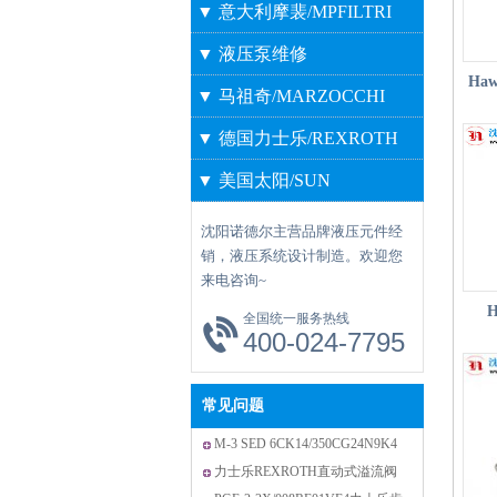
▼ 意大利摩裴/MPFILTRI
▼ 液压泵维修
Ha
▼ 马祖奇/MARZOCCHI
▼ 德国力士乐/REXROTH
▼ 美国太阳/SUN
沈阳诺德尔主营品牌液压元件经
销，液压系统设计制造。欢迎您
来电咨询~
全国统一服务热线
400-024-7795
160
常见问题
M-3 SED 6CK14/350CG24N9K4
力士乐电磁阀
力士乐REXROTH直动式溢流阀