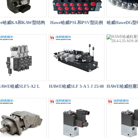
we哈威KA和KAW型结构
Hawe哈威PSL和PSV型比例
哈威HaweDG
紧凑式泵站
多路阀
器
HAWE哈威SLF5-A2 L
HAWE哈威SLF 3-A 5 J 25/40
HAWE哈威柱塞泵S
/120 A250 B250 S1/EA-
A 200 B 200/EA-G24 EX
V-DL4-L35-
G24主臂伸缩阀