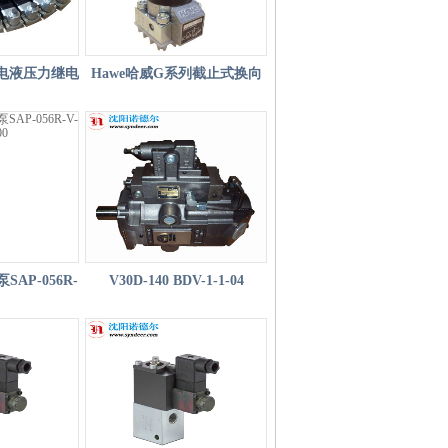
型电液压力继电
Hawe哈威G系列截止式换向
阀
AP-056R-
V30D-140 BDV-1-1-04
SOS-000
PD4+GRB哈威柱塞泵-HAWE