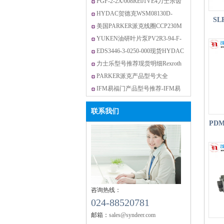
DBDS6K1X/200现货
PGF-2-2X/008RE01VE4力士乐齿
轮泵现货
HYDAC贺德克WSM08130D-
SLP
01M-C-N-24DG
美国PARKER派克线圈CCP230M
现货
YUKEN油研叶片泵PV2R3-94-F-
RAA-31-21MPA现货
EDS3446-3-0250-000现货HYDAC
贺德克传感器
力士乐型号推荐现货明细Rexroth
力士乐
PARKER派克产品型号大全
IFM易福门产品型号推荐-IFM易
福门传感器
联系我们
PDM
咨询热线：
024-88520781
邮箱：
sales@syndeer.com