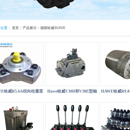
前位置：
首页
>
产品展示
>
德国哈威/HAWE
WE哈威R5.6A径向柱塞泵
Hawe哈威V30D和V30E型轴
HAWE哈威R9.8-9.
向变量柱塞泵
柱塞