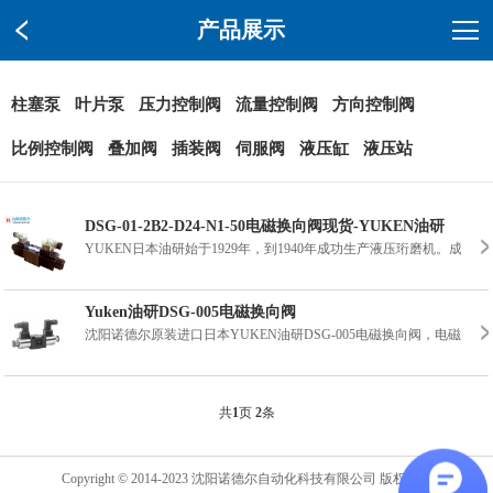
产品展示
柱塞泵
叶片泵
压力控制阀
流量控制阀
方向控制阀
比例控制阀
叠加阀
插装阀
伺服阀
液压缸
液压站
DSG-01-2B2-D24-N1-50电磁换向阀现货-YUKEN油研
YUKEN日本油研始于1929年，到1940年成功生产液压珩磨机。
Yuken油研DSG-005电磁换向阀
沈阳诺德尔原装进口日本YUKEN油研DSG-005电磁换向阀，电磁换向
共
1
页
2
条
Copyright © 2014-2023 沈阳诺德尔自动化科技有限公司 版权所有