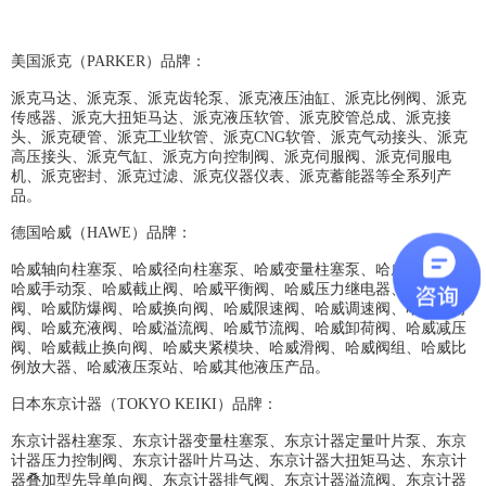
美国派克（PARKER）品牌：
派克马达、派克泵、派克齿轮泵、派克液压油缸、派克比例阀、派克
传感器、派克大扭矩马达、派克液压软管、派克胶管总成、派克接
头、派克硬管、派克工业软管、派克CNG软管、派克气动接头、派克
高压接头、派克气缸、派克方向控制阀、派克伺服阀、派克伺服电
机、派克密封、派克过滤、派克仪器仪表、派克蓄能器等全系列产
品。
德国哈威（HAWE）品牌：
哈威轴向柱塞泵、哈威径向柱塞泵、哈威变量柱塞泵、哈威双级泵、
哈威手动泵、哈威截止阀、哈威平衡阀、哈威压力继电器、哈威多路
阀、哈威防爆阀、哈威换向阀、哈威限速阀、哈威调速阀、哈威单向
阀、哈威充液阀、哈威溢流阀、哈威节流阀、哈威卸荷阀、哈威减压
阀、哈威截止换向阀、哈威夹紧模块、哈威滑阀、哈威阀组、哈威比
例放大器、哈威液压泵站、哈威其他液压产品。
日本东京计器（TOKYO KEIKI）品牌：
东京计器柱塞泵、东京计器变量柱塞泵、东京计器定量叶片泵、东京
计器压力控制阀、东京计器叶片马达、东京计器大扭矩马达、东京计
器叠加型先导单向阀、东京计器排气阀、东京计器溢流阀、东京计器