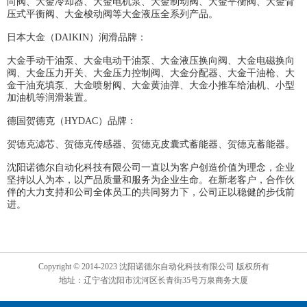
向阀、大金冷却器、大金电机泵、大金制动阀、大金平衡阀、大金背
压式平衡阀、大金梭动阀等大金液压全系列产品。
日本大金（DAIKIN）润滑品牌：
大金手动干油泵、大金电动干油泵、大金液压换向阀、大金电磁换向
阀、大金压力开关、大金压力控制阀、大金分配器、大金干油枪、大
金干油充填泵、大金喷射阀、大金黄油弹、大金小推车给油机、小型
加油机等润滑装置。
德国贺德克（HYDAC）品牌：
贺德克滤芯、贺德克传感器、贺德克皮囊式蓄能器、贺德克蓄能器。
沈阳诺德尔自动化科技有限公司一直以为客户创造价值为理念，企业
坚持以人为本，以产品质量和服务为企业生命。在新老客户，合作伙
伴的大力支持和公司全体员工的共同努力下，公司正以稳健的步伐前
进。
Copyright © 2014-2023 沈阳诺德尔自动化科技有限公司 版权所有
地址：辽宁省沈阳市沈河区长青街35号万泉商务大厦