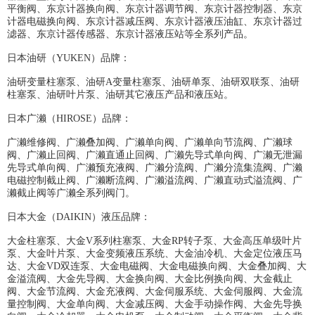
平衡阀、东京计器换向阀、东京计器调节阀、东京计器控制器、东京
计器电磁换向阀、东京计器减压阀、东京计器液压油缸、东京计器过
滤器、东京计器传感器、东京计器液压站等全系列产品。
日本油研（YUKEN）品牌：
油研变量柱塞泵、油研A变量柱塞泵、油研单泵、油研双联泵、油研
柱塞泵、油研叶片泵、油研其它液压产品和液压站。
日本广濑（HIROSE）品牌：
广濑维修阀、广濑叠加阀、广濑单向阀、广濑单向节流阀、广濑球
阀、广濑止回阀、广濑直通止回阀、广濑先导式单向阀、广濑无泄漏
先导式单向阀、广濑预充液阀、广濑分流阀、广濑分流集流阀、广濑
电磁控制截止阀、广濑断流阀、广濑溢流阀、广濑直动式溢流阀、广
濑截止阀等广濑全系列阀门。
日本大金（DAIKIN）液压品牌：
大金柱塞泵、大金V系列柱塞泵、大金RP转子泵、大金高压单级叶片
泵、大金叶片泵、大金变频液压系统、大金油冷机、大金定位液压马
达、大金VD双连泵、大金电磁阀、大金电磁换向阀、大金叠加阀、大
金溢流阀、大金先导阀、大金换向阀、大金比例换向阀、大金截止
阀、大金节流阀、大金充液阀、大金伺服系统、大金伺服阀、大金流
量控制阀、大金单向阀、大金减压阀、大金手动操作阀、大金先导换