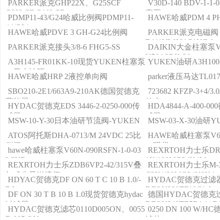
PARKER派克GHP22X、G25SCF
V30D-140 BDV-1-
G22LCF G10LCF
塞泵-HAWE
PDMP11-43/G24哈威比例阀PDMP11-
HAWE哈威PDM 4 
44/G24
HAWE哈威PDVE 3 GH-G24比例阀
PARKER派克电磁阀
D111VW001C1NJW
PARKER派克接头3/8-6 FHG5-SS
DAIKIN大金柱塞泵V5
V50A3RX-20
A3H145-FR01KK-10现货YUKEN柱塞泵
YUKEN油研A3H100
（日本油研）
HAWE哈威HRP 2液控单向阀
parker液压马达TL01
SBO210-2E1/663A9-210AK德国贺德克
723682 KFZP-3+4/3
蓄能器
德克
HYDAC贺德克EDS 3446-2-0250-000传
HDA4844-A-400-
感器EDS-3446-3-0100-000
感器
MSW-10-Y-30日本油研节流阀-YUKEN
MSW-03-X-30油研
ATOS阿托斯DHA-0713/M 24VDC 25比
HAWE哈威柱塞泵V60N-
例阀
03现货
hawe哈威柱塞泵V60N-090RSFN-1-0-03
REXRTOH力士乐DR
LSNR
1X/100MG24K4M
REXRTOH力士乐ZDB6VP2-42/315V叠
REXRTOH力士乐M-
C3X/420MG24N9K4
加式先导溢流阀
HDYAC贺德克DF ON 60 T C 10 B 1.0/-
HYDAC贺德克过滤
B6
DFON330TF10C1.0
DF ON 30 T B 10 B 1.0现货贺德克hydac
德国HYDAC贺德克
DFON240TE5B1.1/-B
过滤器
HYDAC贺德克滤芯0110D005ON、0055
0250 DN 100 W/
D 005 ON
滤芯