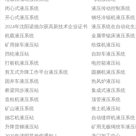
闭心式液压系统
液压传动控制系统
开心式液压系统
钢坯冷锯机液压系统
2024年沈阳诺德尔获高新技术企业证书
液压系统在自动化生
机载液压系统
金属带锯床液压系统
矿用操车液压站
给煤机液压站
挡轮液压站
自卸车液压系统
打桩机液压系统
电控箱液压站
剪叉式升降工作平台液压系统
圆捆机液压系统
固井车液压系统
热风炉液压站
桥梁同步液压站
集成式液压系统
造粒机液压系统
顶管液压系统
矿山液压系统
推土机液压站
抽芯机液压站
自动缝焊机液压系统
升降货梯液压站
矿用无极绳绞车液压
2025年清明节放假通知！
龙门加工中心