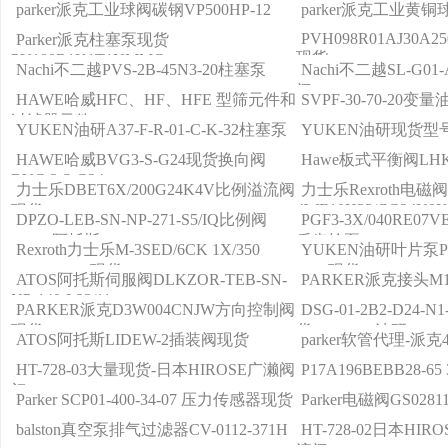
感器
parker派克工业球阀碳钢VP500HP-12
parker派克工业黄铜球
PVH098R01AJ30A25
Parker派克柱塞泵现货
现货
PV180R1K1T1NMMC
Nachi不二越PVS-2B-45N3-20柱塞泵
Nachi不二越SL-G01-
阀
HAWE哈威HFC、HF、HFE 型筛元件和
SVPF-30-70-20变
过滤器元件
YUKEN油研A37-F-R-01-C-K-32柱塞泵
YUKEN油研现货型
HAWE哈威BVG3-S-G24现货换向阀
Hawe板式平衡阀LHK40
BVG 3 S-G24
力士乐DBET6X/200G24K4V比例溢流阀
力士乐Rexroth电磁阀
4WE10H33/CG24N9K
现货
DPZO-LEB-SN-NP-271-S5/IQ比例阀
PGF3-3X/040RE07
ATOS阿托斯
乐齿轮泵
Rexroth力士乐M-3SED/6CK 1X/350
YUKEN油研叶片泵PV2
CG24N9K4现货
4326现货
ATOS阿托斯伺服阀DLKZOR-TEB-SN-
PARKER派克接头M1
NP-140-L33/11
PARKER派克D3W004CNJW方向控制阀
DSG-01-2B2-D24
现货
货-YUKEN油研
ATOS阿托斯LIDEW-2插装阀现货
parker软管代理-派克4
HT-728-03大量现货-日本HIROSE广濑阀
P17A196BEBB28-65
门
Parker SCP01-400-34-07 压力传感器现货
Parker电磁阀GS028
balston真空泵排气过滤器CV-0112-371H
HT-728-02日本HIR