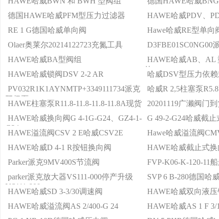
HAWE哈威BWN 和 BWH 型阀组
德国HAWE哈威BN
德国HAWE哈威PFM型压力过滤器
HAWE哈威PDV、P
RE 1 G德国哈威单向阀
Hawe哈威RE型单向
Olaer奥莱尔20214122723充氮工具
D3FBE01SC0NG
HAWE哈威BA型阀组
HAWE哈威AB、A
块
HAWE哈威锁阀DSV 2-2 AR
哈威DSV型压力依
PV032R1K1AYNMTP+3349111734派克
哈威R 2,5柱塞泵R5.
双极泵
HAWE柱塞泵R11.8-11.8-11.8-11.8A现货
20201119广濑阀门
HAWE哈威换向阀G 4-1G-G24、GZ4-1-
G 49-2-G24哈威
G24
HAWE溢流阀CSV 2 E哈威CSV2E
Hawe哈威溢流阀CMV 
HAWE哈威D 4-1 R按钮换向阀
HAWE哈威截止式换向
Parker派克9MV400S节流阀
FVP-K06-K-120-
parker派克放大器VS111-000停产升级
SVP 6 B-280德国
VS111-800
HAWE哈威SD 3-3/30调速阀
HAWE哈威双向液压锁D
HAWE哈威溢流阀AS 2/400-G 24
HAWE哈威AS 1 F 3/1