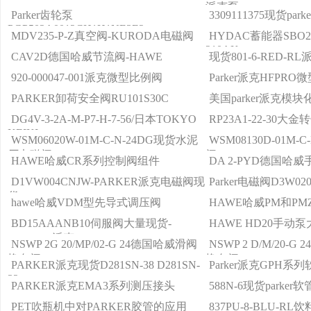
派克泵
Parker齿轮泵
3309111375现货pa
PGP502A0012CH1H1NE3E2
MDV235-P-Z真空阀-KURODA电磁阀
HYDAC蓄能器SBO210-
210AK
CAV2D德国哈威节流阀-HAWE
现货801-6-RED-RL
920-000047-001派克微型比例阀
Parker派克HFPR
PARKER卸荷安全阀RU101S30C
美国parker派克模
DG4V-3-2A-M-P7-H-7-56/日本TOKYO
RP23A1-22-30大金
KEIKI
WSM06020W-01M-C-N-24DG现货水泥
WSM08130D-01M-
厂电磁阀
阀
HAWE哈威CR系列控制阀组件
DA 2-PYD德国哈
D1VW004CNJW-PARKER派克电磁阀现
Parker电磁阀D3W0
货
hawe哈威VDM型先导式调压阀
HAWE哈威PM和P
BD15AAANB10伺服阀大量现货-
HAWE HD20手动
PARKER派克
NSWP 2G 20/MP/02-G 24德国哈威滑阀
NSWP 2 D/M/20-G
换向阀
换向阀
PARKER派克现货D281SN-38 D281SN-
Parker派克GPH系
32
PARKER派克EMA3系列测压接头
588N-6现货parke
PET吹瓶机中对PARKER胶管的应用
837PU-8-BLU-R