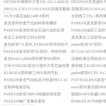
DENISON单联叶片泵T6C-012-1-R00-B1
DENISON丹尼逊叶
SBO210-3,5E1/112A9-210AK贺德克蓄能
贺德克DB12120A-0
器图片
TAIYO液压油缸140P-8系列
太阳铁工35S-1系
派克管件护套产品的种类有哪些
PARKER派克胶管830
PARKER派克软管在石油行业的应用
PARKER油田工业
派克工业软管之码头软管
派克复合工业软管/pa
派克软管731系列_PARKER管件特价代
parker软管187系列
理
PARKER派克软管781系列，特价经销
RCS242-M3-D24
派克Push-Lok804系列胶管804系列
压铸机液压系统设计
TOKYOKEIKI东京计器叶片泵芯如何更
黑田精工KURODA电磁
200G
换
KURODA黑田精工PRN系列气缸
parker胶管837PU-6-
PARKER派克气动延迟计时器PRT-C10
P33VB16LBNN
定制风电液压站
hawe双向液压锁DRH
PARKER软管588N-8绝缘软管现货
德国HAWE哈威CD
析
PARKER钢厂变量柱塞泵
PARKER 837BM
PV063R1K1T1NFF1