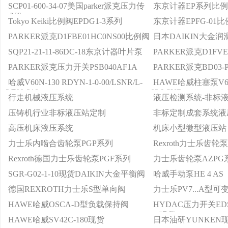
流阀
SCP01-600-34-07美国parker派克压力传
东京计器EP系列比例
感器
Tokyo Keiki比例阀EPDG1-3系列
东京计器EPFG-0
PARKER派克D1FBE01HC0NS00比例阀
日本DAIKIN大金润
SQP21-21-11-86DC-18东京计器叶片泵
PARKER派克D1FVE
PARKER派克压力开关PSB040AF1A
PARKER派克BD03-P
哈威V60N-130 RDYN-1-0-00/LSNR/L-
HAWE哈威柱塞泵V60N-
2/700-210
03 LSNR
行走机械液压系统
液压检测系统-非标
压铸机行业非标液压站定制
非标定制成套系统液
高压机床液压系统
机床小型微型液压站
力士乐内啮合齿轮泵PGP系列
Rexroth力士乐齿轮
Rexroth德国力士乐齿轮泵PGF系列
力士乐齿轮泵AZPG系列
SGR-G02-1-10现货DAIKIN大金平衡阀
哈威手动泵HE 4 AS
德国REXROTH力士乐S型单向阀
力士乐PV7...A型
HAWE哈威OSCA-D型负载保持阀
HYDAC压力开关EDS 33
F1现货
HAWE哈威SV42C-180现货
日本油研YUNKEN