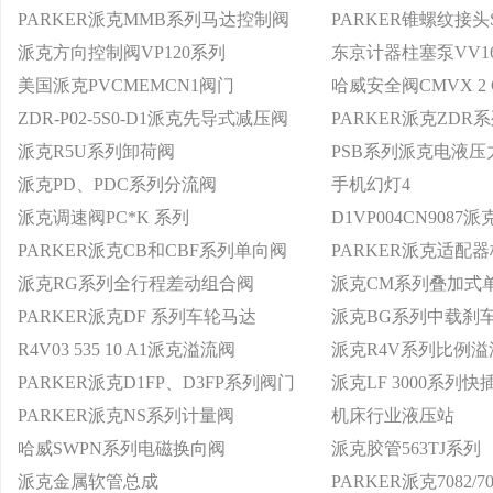
PARKER派克MMB系列马达控制阀
PARKER锥螺纹接头
派克方向控制阀VP120系列
东京计器柱塞泵VV16-R
美国派克PVCMEMCN1阀门
哈威安全阀CMVX 2 C
ZDR-P02-5S0-D1派克先导式减压阀
PARKER派克ZD
派克R5U系列卸荷阀
PSB系列派克电液压
派克PD、PDC系列分流阀
手机幻灯4
派克调速阀PC*K 系列
D1VP004CN9087
PARKER派克CB和CBF系列单向阀
PARKER派克适配器
派克RG系列全行程差动组合阀
派克CM系列叠加式
PARKER派克DF 系列车轮马达
派克BG系列中载刹
R4V03 535 10 A1派克溢流阀
派克R4V系列比例溢
PARKER派克D1FP、D3FP系列阀门
派克LF 3000系列
PARKER派克NS系列计量阀
机床行业液压站
哈威SWPN系列电磁换向阀
派克胶管563TJ系列
派克金属软管总成
PARKER派克7082/